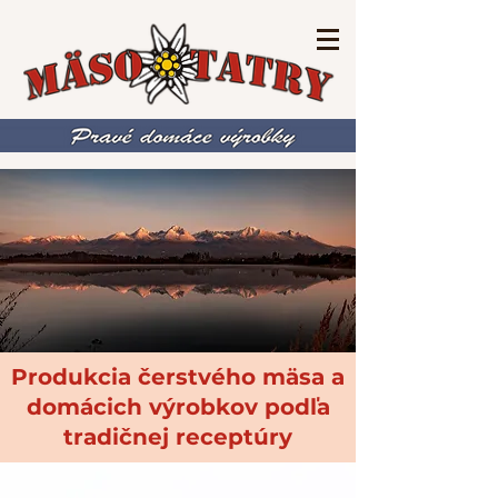
Produkcia čerstvého mäsa a
domácich výrobkov podľa
tradičnej receptúry